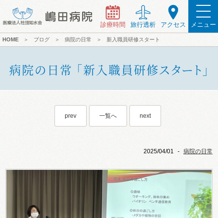
診療時間
旅行透析
アクセス
メニュー
HOME
＞
ブログ
＞
病院の日常
＞
新入職員研修スタート
病院の日常 「新入職員研修スタート」
prev
一覧へ
next
2025/04/01
-
病院の日常