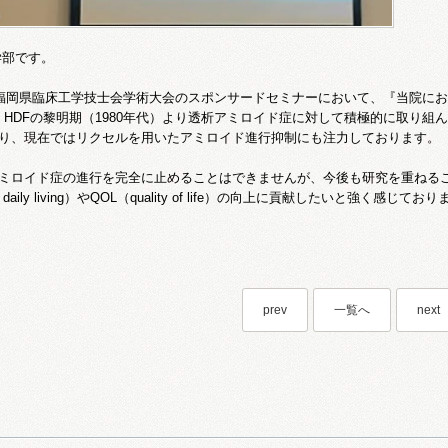
学部です。
、福岡県臨床工学技士会学術大会のスポンサードセミナーにおいて、『当院に
ine HDFの黎明期（1980年代）より透析アミロイド症に対して積極的に取り組ん
り、現在ではリクセルを用いたアミロイド進行抑制にも注力しております。
ミロイド症の進行を完全に止めることはできませんが、今後も研究を重ねる
s of daily living）やQOL（quality of life）の向上に貢献したいと強く感じてお
prev
一覧へ
next