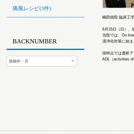
痛風レシピ(3件)
嶋田病院 臨床工
6月15日（日）
当院では、On l
BACKNUMBER
清浄化対策に始ま
現時点では透析ア
ADL（activitie