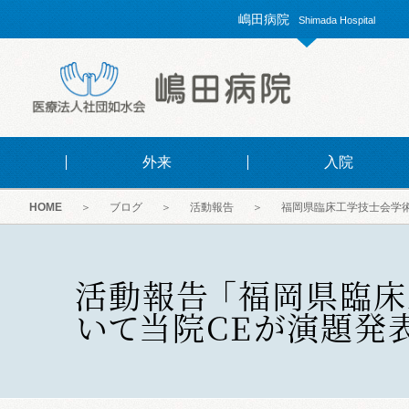
嶋田病院
Shimada Hospital
外来
入院
HOME
＞
ブログ
＞
活動報告
＞
福岡県臨床工学技士会学
活動報告 「福岡県臨
いて当院CEが演題発表