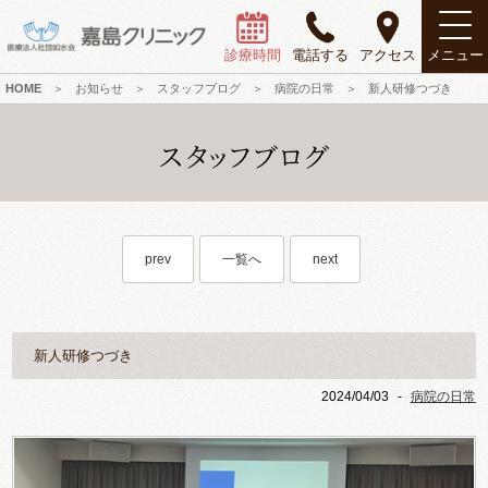
診療時間
電話する
アクセス
メニュー
HOME
＞
お知らせ
＞
スタッフブログ
＞
病院の日常
＞
新人研修つづき
スタッフブログ
prev
一覧へ
next
新人研修つづき
2024/04/03
-
病院の日常