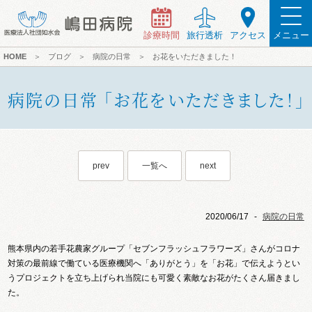
診療時間
旅行透析
アクセス
メニュー
HOME
＞
ブログ
＞
病院の日常
＞
お花をいただきました！
病院の日常 「お花をいただきました！」
prev
一覧へ
next
2020/06/17
-
病院の日常
熊本県内の若手花農家グループ「セブンフラッシュフラワーズ」さんがコロナ
対策の最前線で働ている医療機関へ「ありがとう」を「お花」で伝えようとい
うプロジェクトを立ち上げられ当院にも可愛く素敵なお花がたくさん届きまし
た。