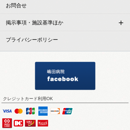
お問合せ
掲示事項・施設基準ほか
プライバシーポリシー
厚生労働大臣の定める掲示事項
病院指定事項に関する掲示
施設基準に関する届け出事項
保険外負担に関する掲示
クレジットカード利用OK