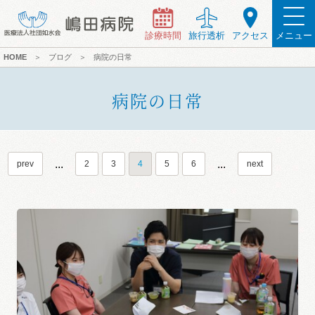
診療時間
旅行透析
アクセス
メニュー
HOME
＞
ブログ
＞
病院の日常
病院の日常
...
...
prev
2
3
4
5
6
next