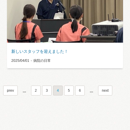
新しいスタッフを迎えました！
2025/04/01
病院の日常
...
...
prev
2
3
4
5
6
next
Category