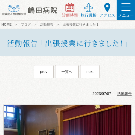
診療時間
旅行透析
アクセス
メニュー
HOME
＞
ブログ
＞
活動報告
＞
出張授業に行きました！
活動報告 「出張授業に行きました！」
prev
一覧へ
next
2023/07/07
-
活動報告